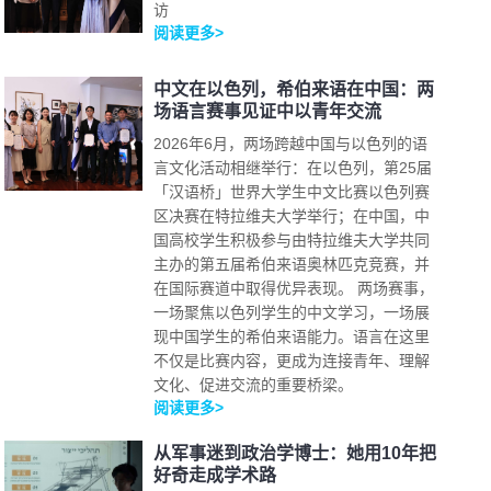
访
阅读更多>
中文在以色列，希伯来语在中国：两
场语言赛事见证中以青年交流
2026年6月，两场跨越中国与以色列的语
言文化活动相继举行：在以色列，第25届
「汉语桥」世界大学生中文比赛以色列赛
区决赛在特拉维夫大学举行；在中国，中
国高校学生积极参与由特拉维夫大学共同
主办的第五届希伯来语奥林匹克竞赛，并
在国际赛道中取得优异表现。 两场赛事，
一场聚焦以色列学生的中文学习，一场展
现中国学生的希伯来语能力。语言在这里
不仅是比赛内容，更成为连接青年、理解
文化、促进交流的重要桥梁。
阅读更多>
从军事迷到政治学博士：她用10年把
好奇走成学术路