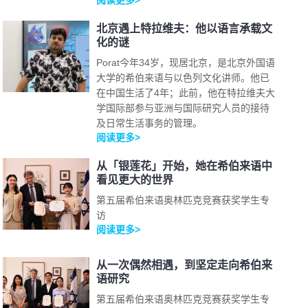
阅读更多>
北京遇上特拉维夫：他以语言承载文
化的谜
Porat今年34岁，现居北京，是北京外国语
大学的希伯来语与以色列文化讲师。他已
在中国生活了4年；此前，他在特拉维夫大
学国际部参与亚洲与国际研究人员的接待
及日常生活事务的管理。
阅读更多>
从「银莲花」开始，她在希伯来语中
看见更大的世界
第五届希伯来语奥林匹克竞赛获奖学生专
访
阅读更多>
从一次偶然相遇，到坚定走向希伯来
语研究
第五届希伯来语奥林匹克竞赛获奖学生专