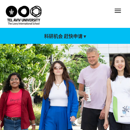
科研机会 赶快申请 ▾