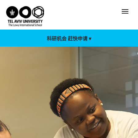
科研机会 赶快申请 ▾