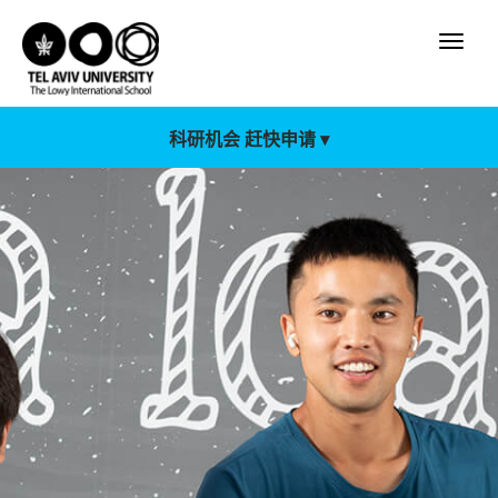
科研机会 赶快申请 ▾