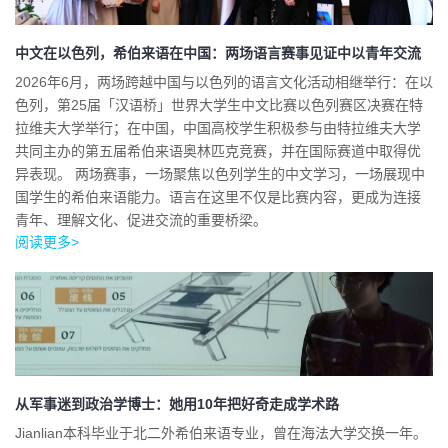
中文在以色列，希伯来语在中国：两场语言赛事见证中以青年交流
2026年6月，两场跨越中国与以色列的语言文化活动相继举行：在以
色列，第25届「汉语桥」世界大学生中文比赛以色列赛区决赛在特
拉维夫大学举行；在中国，中国高校学生积极参与由特拉维夫大学
共同主办的第五届希伯来语奥林匹克竞赛，并在国际赛道中取得优
异表现。 两场赛事，一场聚焦以色列学生的中文学习，一场展现中
国学生的希伯来语能力。语言在这里不仅是比赛内容，更成为连接
青年、理解文化、促进交流的重要桥梁。
阅读更多>
从军事迷到政治学博士：她用10年把好奇走成学术路
Jianlian本科毕业于北二外希伯来语专业，曾在海法大学交换一年。