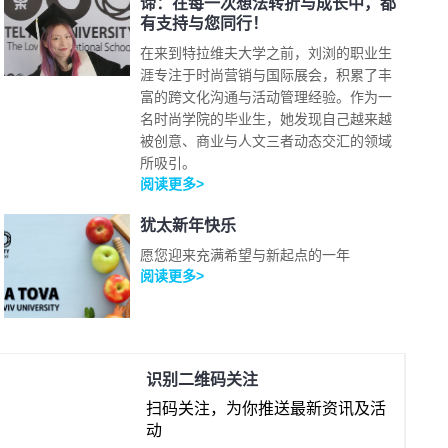
谛：在每一次想法转折与成长中，都
有支持与您同行！
在来到特拉维夫大学之前，刘浏的职业生
涯专注于时尚营销与国际展会，积累了丰
富的跨文化沟通与活动管理经验。作为一
名时尚学院的毕业生，她发现自己越来越
被创意、商业与人文三者动态交汇的领域
所吸引。
阅读更多>
犹太新年快乐
愿您迎来充满希望与新起点的一年
阅读更多>
识别二维码关注
扫码关注，为你推送最新资讯及活
动