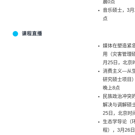
晨0点
音乐硕士，3月
点
课程直播
媒体在塑造紧
用（灾害管理
月25日，北京
消费主义—从生
研究硕士项目）
晚上8点
民族政治冲突
解决与调解硕
25日，北京时
生态学导论（
程），3月26