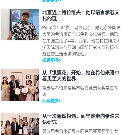
阅读更多>
北京遇上特拉维夫：他以语言承载文
化的谜
Porat今年34岁，现居北京，是北京外国语
大学的希伯来语与以色列文化讲师。他已
在中国生活了4年；此前，他在特拉维夫大
学国际部参与亚洲与国际研究人员的接待
及日常生活事务的管理。
阅读更多>
从「银莲花」开始，她在希伯来语中
看见更大的世界
第五届希伯来语奥林匹克竞赛获奖学生专
访
阅读更多>
从一次偶然相遇，到坚定走向希伯来
语研究
第五届希伯来语奥林匹克竞赛获奖学生专