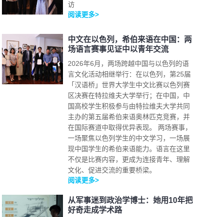
访
阅读更多>
中文在以色列，希伯来语在中国：两
场语言赛事见证中以青年交流
2026年6月，两场跨越中国与以色列的语
言文化活动相继举行：在以色列，第25届
「汉语桥」世界大学生中文比赛以色列赛
区决赛在特拉维夫大学举行；在中国，中
国高校学生积极参与由特拉维夫大学共同
主办的第五届希伯来语奥林匹克竞赛，并
在国际赛道中取得优异表现。 两场赛事，
一场聚焦以色列学生的中文学习，一场展
现中国学生的希伯来语能力。语言在这里
不仅是比赛内容，更成为连接青年、理解
文化、促进交流的重要桥梁。
阅读更多>
从军事迷到政治学博士：她用10年把
好奇走成学术路