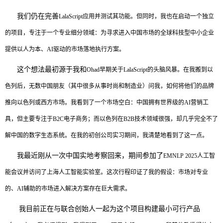
我们仍在完善
LalaScript应用并测试其功能。但同时，我也在启动一个独立
的项目，专注于一个专业细分领域：为寻求进入中国市场的全球科技型中小企业
提供以人为本、AI驱动的市场落地执行方案。
这个想法最初源于我和
Ohad早期关于LalaScript的头脑风暴。在我搬到以
色列后，无数中国朋友（其中很多从事时尚和制造业）问我，如何将他们的品牌
推向以色列或西方市场。我看到了一个市场空白：中国拥有世界级的AI营销工
具，但主要专注于B2C电子商务；而以色列在B2B技术领域很强，却几乎完全不了
解中国的数字生态系统。在我的初创公司实习期间，我清楚地看到了这一点。
我最近刚从一次中国实地考察回来，期间参加了
EMNLP 2025人工智
能会议并访问了上海人工智能实验室。这次行程印证了我的假设：市场对专业
的、AI辅助的市场进入解决方案存在巨大需求。
我目前正在与联合创始人一起为这个项目构建最小可行产品