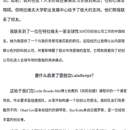
点。起初，我对在这个人生阶段还要做实习生感到焦虑，也担心语言
障碍。但特拉维夫大学职业发展中心给予了极大的支持。他们帮我联
系了校友。
我联系到了一位在特拉维夫一家全球性
3D打印初创公司工作的中国校
友。她为我提供了一个与我的背景完美匹配的职位。这段经历让我得以从内部观
察以色列的科技公司，并重新唤醒了我对市场营销的直觉。它帮助我看到了初创
公司在进入全球市场时面临的具体痛点。
是什么启发了您创立
LalaScript？
这始于我们在
Leslie Broudo-Mitt博士执教的《风险创建》课程中的一个课堂
项目。作业要求是组建团队，从零开始构建一个初创公司想法。我的队友们背景
截然不同：Ohad Gev是来自纽约的钢琴家，Ilya Kolin来自白俄罗斯，是一位经验
丰富的创业者。