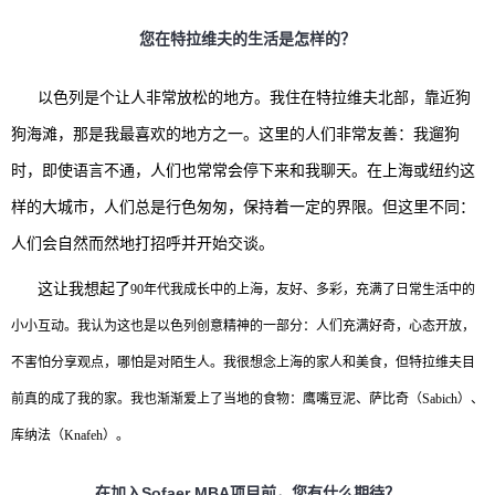
您在特拉维夫的生活是怎样的？
以色列是个让人非常放松的地方。我住在特拉维夫北部，靠近狗
狗海滩，那是我最喜欢的地方之一。这里的人们非常友善：我遛狗
时，即使语言不通，人们也常常会停下来和我聊天。在上海或纽约这
样的大城市，人们总是行色匆匆，保持着一定的界限。但这里不同：
人们会自然而然地打招呼并开始交谈。
这让我想起了
90年代我成长中的上海，友好、多彩，充满了日常生活中的
小小互动。我认为这也是以色列创意精神的一部分：人们充满好奇，心态开放，
不害怕分享观点，哪怕是对陌生人。
我很想念上海的家人和美食，但特拉维夫目
前真的成了我的家。我也渐渐爱上了当地的食物：鹰嘴豆泥、萨比奇（
Sabich）、
库纳法（Knafeh）。
在加入
Sofaer MBA项目前，您有什么期待？