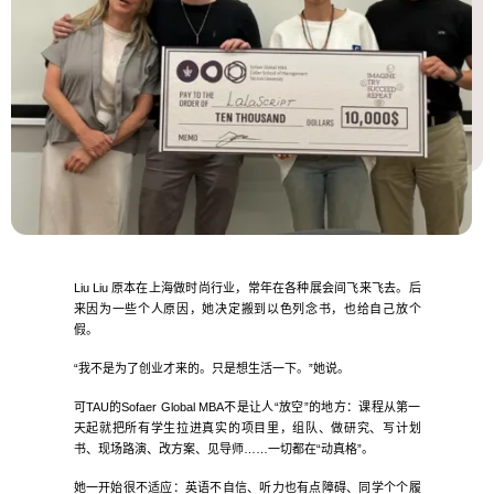
Liu Liu 原本在上海做时尚行业，常年在各种展会间飞来飞去。后
来因为一些个人原因，她决定搬到以色列念书，也给自己放个
假。
“我不是为了创业才来的。只是想生活一下。”她说。
可TAU的Sofaer Global MBA不是让人“放空”的地方：课程从第一
天起就把所有学生拉进真实的项目里，组队、做研究、写计划
书、现场路演、改方案、见导师……一切都在“动真格”。
她一开始很不适应：英语不自信、听力也有点障碍、同学个个履