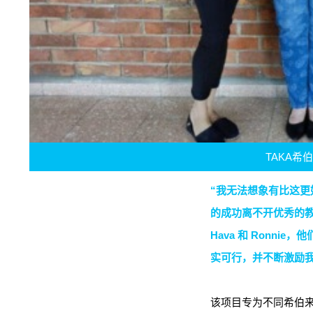
TAKA希
“我无法想象有比这更
的成功离不开优秀的教师
Hava 和 Ronni
实可行，并不断激励我
该项目专为不同希伯