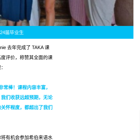
024届毕业生
ananie 去年完成了 TAKA 课
高度评价，称赞其全面的课
程：
非常棒！课程内容丰富，
，我们收获远超预期，无论
的关怀程度，都超出了我们
，你将有机会参加希伯来语水