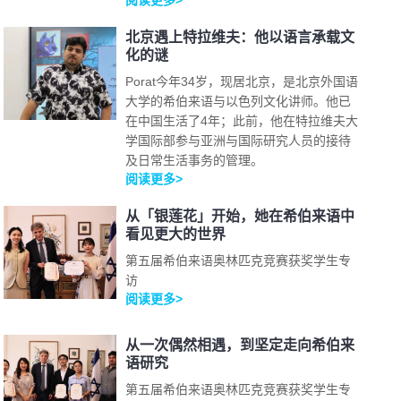
阅读更多>
北京遇上特拉维夫：他以语言承载文
化的谜
Porat今年34岁，现居北京，是北京外国语
大学的希伯来语与以色列文化讲师。他已
在中国生活了4年；此前，他在特拉维夫大
学国际部参与亚洲与国际研究人员的接待
及日常生活事务的管理。
阅读更多>
从「银莲花」开始，她在希伯来语中
看见更大的世界
第五届希伯来语奥林匹克竞赛获奖学生专
访
阅读更多>
从一次偶然相遇，到坚定走向希伯来
语研究
第五届希伯来语奥林匹克竞赛获奖学生专