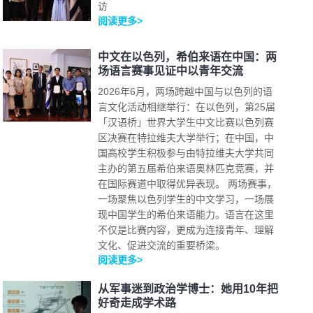
访
阅读更多>
中文在以色列，希伯来语在中国：两
场语言赛事见证中以青年交流
2026年6月，两场跨越中国与以色列的语
言文化活动相继举行：在以色列，第25届
「汉语桥」世界大学生中文比赛以色列赛
区决赛在特拉维夫大学举行；在中国，中
国高校学生积极参与由特拉维夫大学共同
主办的第五届希伯来语奥林匹克竞赛，并
在国际赛道中取得优异表现。 两场赛事，
一场聚焦以色列学生的中文学习，一场展
现中国学生的希伯来语能力。语言在这里
不仅是比赛内容，更成为连接青年、理解
文化、促进交流的重要桥梁。
阅读更多>
从军事迷到政治学博士：她用10年把
好奇走成学术路