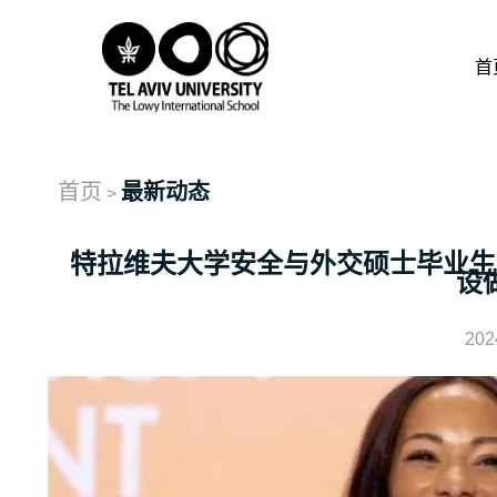
首
首页
最新动态
>
特拉维夫大学安全与外交硕士毕业生
设
202