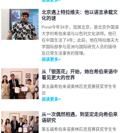
阅读更多>
北京遇上特拉维夫：他以语言承载文
化的谜
Porat今年34岁，现居北京，是北京外国语
大学的希伯来语与以色列文化讲师。他已
在中国生活了4年；此前，他在特拉维夫大
学国际部参与亚洲与国际研究人员的接待
及日常生活事务的管理。
阅读更多>
从「银莲花」开始，她在希伯来语中
看见更大的世界
第五届希伯来语奥林匹克竞赛获奖学生专
访
阅读更多>
从一次偶然相遇，到坚定走向希伯来
语研究
第五届希伯来语奥林匹克竞赛获奖学生专