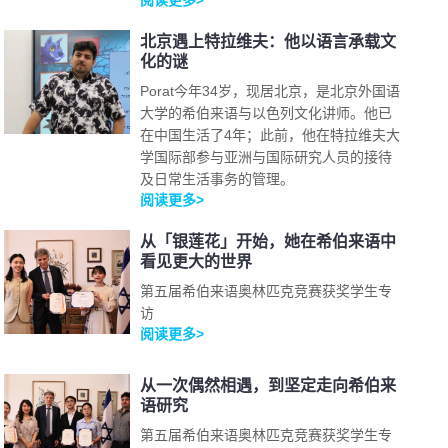
阅读更多>
北京遇上特拉维夫：他以语言承载文
化的谜
Porat今年34岁，现居北京，是北京外国语
大学的希伯来语与以色列文化讲师。他已
在中国生活了4年；此前，他在特拉维夫大
学国际部参与亚洲与国际研究人员的接待
及日常生活事务的管理。
阅读更多>
从「银莲花」开始，她在希伯来语中
看见更大的世界
第五届希伯来语奥林匹克竞赛获奖学生专
访
阅读更多>
从一次偶然相遇，到坚定走向希伯来
语研究
第五届希伯来语奥林匹克竞赛获奖学生专