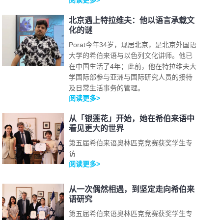
阅读更多>
北京遇上特拉维夫：他以语言承载文
化的谜
Porat今年34岁，现居北京，是北京外国语
大学的希伯来语与以色列文化讲师。他已
在中国生活了4年；此前，他在特拉维夫大
学国际部参与亚洲与国际研究人员的接待
及日常生活事务的管理。
阅读更多>
从「银莲花」开始，她在希伯来语中
看见更大的世界
第五届希伯来语奥林匹克竞赛获奖学生专
访
阅读更多>
从一次偶然相遇，到坚定走向希伯来
语研究
第五届希伯来语奥林匹克竞赛获奖学生专