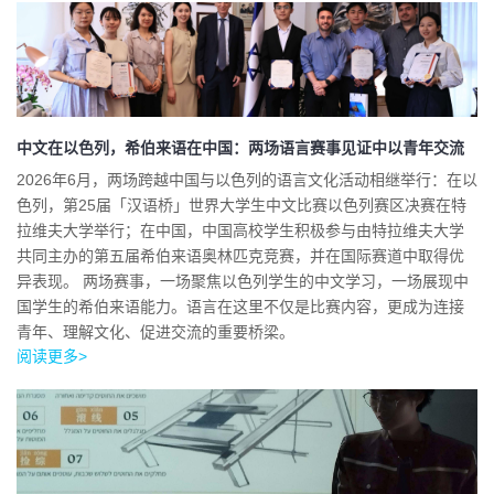
中文在以色列，希伯来语在中国：两场语言赛事见证中以青年交流
2026年6月，两场跨越中国与以色列的语言文化活动相继举行：在以
色列，第25届「汉语桥」世界大学生中文比赛以色列赛区决赛在特
拉维夫大学举行；在中国，中国高校学生积极参与由特拉维夫大学
共同主办的第五届希伯来语奥林匹克竞赛，并在国际赛道中取得优
异表现。 两场赛事，一场聚焦以色列学生的中文学习，一场展现中
国学生的希伯来语能力。语言在这里不仅是比赛内容，更成为连接
青年、理解文化、促进交流的重要桥梁。
阅读更多>