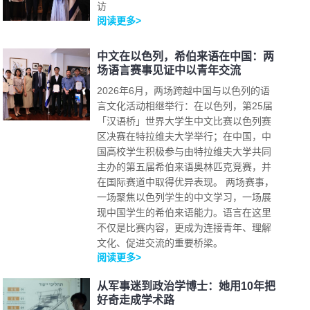
访
阅读更多>
中文在以色列，希伯来语在中国：两
场语言赛事见证中以青年交流
2026年6月，两场跨越中国与以色列的语
言文化活动相继举行：在以色列，第25届
「汉语桥」世界大学生中文比赛以色列赛
区决赛在特拉维夫大学举行；在中国，中
国高校学生积极参与由特拉维夫大学共同
主办的第五届希伯来语奥林匹克竞赛，并
在国际赛道中取得优异表现。 两场赛事，
一场聚焦以色列学生的中文学习，一场展
现中国学生的希伯来语能力。语言在这里
不仅是比赛内容，更成为连接青年、理解
文化、促进交流的重要桥梁。
阅读更多>
从军事迷到政治学博士：她用10年把
好奇走成学术路