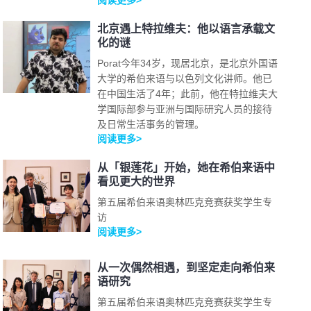
阅读更多>
北京遇上特拉维夫：他以语言承载文
化的谜
Porat今年34岁，现居北京，是北京外国语
大学的希伯来语与以色列文化讲师。他已
在中国生活了4年；此前，他在特拉维夫大
学国际部参与亚洲与国际研究人员的接待
及日常生活事务的管理。
阅读更多>
从「银莲花」开始，她在希伯来语中
看见更大的世界
第五届希伯来语奥林匹克竞赛获奖学生专
访
阅读更多>
从一次偶然相遇，到坚定走向希伯来
语研究
第五届希伯来语奥林匹克竞赛获奖学生专