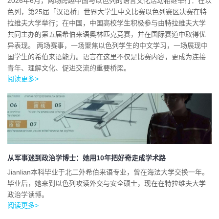
2026年6月，两场跨越中国与以色列的语言文化活动相继举行：在以
色列，第25届「汉语桥」世界大学生中文比赛以色列赛区决赛在特
拉维夫大学举行；在中国，中国高校学生积极参与由特拉维夫大学
共同主办的第五届希伯来语奥林匹克竞赛，并在国际赛道中取得优
异表现。 两场赛事，一场聚焦以色列学生的中文学习，一场展现中
国学生的希伯来语能力。语言在这里不仅是比赛内容，更成为连接
青年、理解文化、促进交流的重要桥梁。
阅读更多>
从军事迷到政治学博士：她用10年把好奇走成学术路
Jianlian本科毕业于北二外希伯来语专业，曾在海法大学交换一年。
毕业后，她来到以色列攻读外交与安全硕士，现在在特拉维夫大学
政治学读博。
阅读更多>