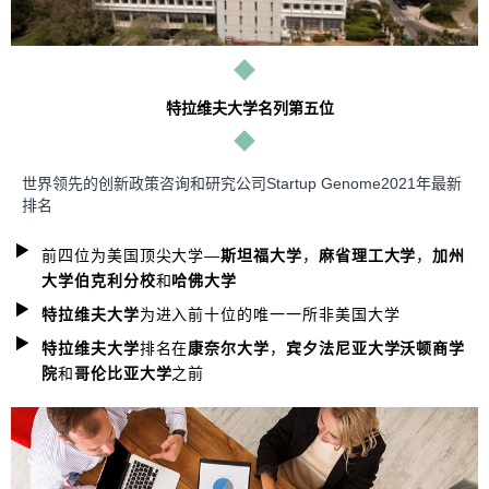
特拉维夫大学名列第五位
世界领先的创新政策咨询和研究公司Startup Genome2021年最新
排名
前四位为美国顶尖大学—
斯坦福大学
，
麻省理工大学
，
加州
大学伯克利分校
和
哈佛大学
特拉维夫大学
为进入前十位的唯一一所非美国大学
特拉维夫大学
排名在
康奈尔大学
，
宾夕法尼亚大学沃顿商学
院
和
哥伦比亚大学
之前