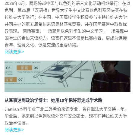
2026年6月，两场跨越中国与以色列的语言文化活动相继举行：在以
色列，第25届「汉语桥」世界大学生中文比赛以色列赛区决赛在特
拉维夫大学举行；在中国，中国高校学生积极参与由特拉维夫大学
共同主办的第五届希伯来语奥林匹克竞赛，并在国际赛道中取得优
异表现。 两场赛事，一场聚焦以色列学生的中文学习，一场展现中
国学生的希伯来语能力。语言在这里不仅是比赛内容，更成为连接
青年、理解文化、促进交流的重要桥梁。
阅读更多>
从军事迷到政治学博士：她用10年把好奇走成学术路
Jianlian本科毕业于北二外希伯来语专业，曾在海法大学交换一年。
毕业后，她来到以色列攻读外交与安全硕士，现在在特拉维夫大学
政治学读博。
阅读更多>