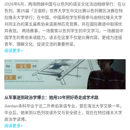
2026年6月，两场跨越中国与以色列的语言文化活动相继举行：在以
色列，第25届「汉语桥」世界大学生中文比赛以色列赛区决赛在特
拉维夫大学举行；在中国，中国高校学生积极参与由特拉维夫大学
共同主办的第五届希伯来语奥林匹克竞赛，并在国际赛道中取得优
异表现。 两场赛事，一场聚焦以色列学生的中文学习，一场展现中
国学生的希伯来语能力。语言在这里不仅是比赛内容，更成为连接
青年、理解文化、促进交流的重要桥梁。
阅读更多>
从军事迷到政治学博士：她用10年把好奇走成学术路
Jianlian本科毕业于北二外希伯来语专业，曾在海法大学交换一年。
毕业后，她来到以色列攻读外交与安全硕士，现在在特拉维夫大学
政治学读博。
阅读更多>