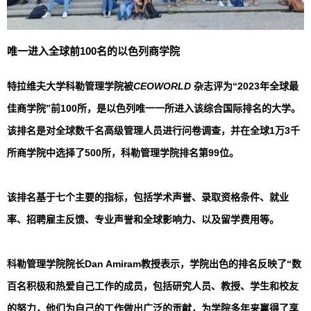
唯一进入全球前100名的以色列商学院
特拉维夫大学科勒管理学院被
CEOWORLD
杂志评为
“2023年全球最
佳商学院”前100所，是以色列唯一一所进入该综合国际排名的大学。
该排名是对全球数千名高级管理人员进行问卷调查，并在全球1万3千
所商学院中选择了500所，科勒管理学院排名第99位。
该排名基于七个主要的指标，包括
学术声誉
、
录取资格条件
、
就业
率
、
招聘雇主反馈
、
专业声誉和全球影响力
、以及
留学费用
等。
科勒管理学院院长Dan Amiram教授表示，学院出色的排名反映了“数
百名积极和热爱自己工作的成员，包括研究人员、教授、学生和校友
的努力，他们为自己的工作做出广泛的贡献，为学院多年来赢得了享