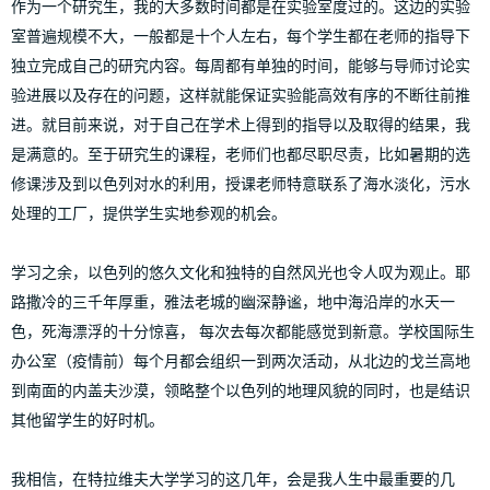
作为一个研究生，我的大多数时间都是在实验室度过的。这边的实验
室普遍规模不大，一般都是十个人左右，每个学生都在老师的指导下
独立完成自己的研究内容。每周都有单独的时间，能够与导师讨论实
验进展以及存在的问题，这样就能保证实验能高效有序的不断往前推
进。就目前来说，对于自己在学术上得到的指导以及取得的结果，我
是满意的。至于研究生的课程，老师们也都尽职尽责，比如暑期的选
修课涉及到以色列对水的利用，授课老师特意联系了海水淡化，污水
处理的工厂，提供学生实地参观的机会。
学习之余，以色列的悠久文化和独特的自然风光也令人叹为观止。耶
路撒冷的三千年厚重，雅法老城的幽深静谧，地中海沿岸的水天一
色，死海漂浮的十分惊喜， 每次去每次都能感觉到新意。学校国际生
办公室（疫情前）每个月都会组织一到两次活动，从北边的戈兰高地
到南面的内盖夫沙漠，领略整个以色列的地理风貌的同时，也是结识
其他留学生的好时机。
我相信，在特拉维夫大学学习的这几年，会是我人生中最重要的几