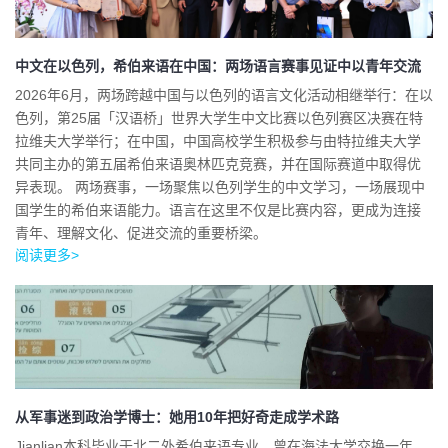
中文在以色列，希伯来语在中国：两场语言赛事见证中以青年交流
2026年6月，两场跨越中国与以色列的语言文化活动相继举行：在以
色列，第25届「汉语桥」世界大学生中文比赛以色列赛区决赛在特
拉维夫大学举行；在中国，中国高校学生积极参与由特拉维夫大学
共同主办的第五届希伯来语奥林匹克竞赛，并在国际赛道中取得优
异表现。 两场赛事，一场聚焦以色列学生的中文学习，一场展现中
国学生的希伯来语能力。语言在这里不仅是比赛内容，更成为连接
青年、理解文化、促进交流的重要桥梁。
阅读更多>
从军事迷到政治学博士：她用10年把好奇走成学术路
Jianlian本科毕业于北二外希伯来语专业，曾在海法大学交换一年。