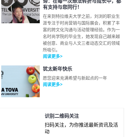
谛：在每一次想法转折与成长中，都
有支持与您同行！
在来到特拉维夫大学之前，刘浏的职业生
涯专注于时尚营销与国际展会，积累了丰
富的跨文化沟通与活动管理经验。作为一
名时尚学院的毕业生，她发现自己越来越
被创意、商业与人文三者动态交汇的领域
所吸引。
阅读更多>
犹太新年快乐
愿您迎来充满希望与新起点的一年
阅读更多>
识别二维码关注
扫码关注，为你推送最新资讯及活
动