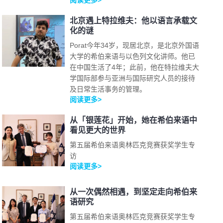
阅读更多>
北京遇上特拉维夫：他以语言承载文
化的谜
Porat今年34岁，现居北京，是北京外国语
大学的希伯来语与以色列文化讲师。他已
在中国生活了4年；此前，他在特拉维夫大
学国际部参与亚洲与国际研究人员的接待
及日常生活事务的管理。
阅读更多>
从「银莲花」开始，她在希伯来语中
看见更大的世界
第五届希伯来语奥林匹克竞赛获奖学生专
访
阅读更多>
从一次偶然相遇，到坚定走向希伯来
语研究
第五届希伯来语奥林匹克竞赛获奖学生专